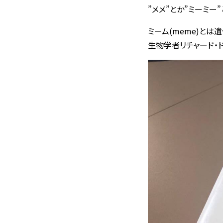
”メメ”とか”ミーミー
ミーム(meme)とは
生物学者リチャード・