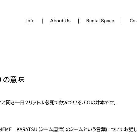
Info
About Us
Rental Space
Co
ム）の意味
と聞き一日２リットル必死で飲んでいる、COの井本です。
EME KARATSU（ミーム唐津）のミームという言葉についてお話