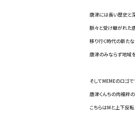
唐津には長い歴史と深
脈々と受け継がれた唐
移り行く時代の新た
唐津のみならず地域
そしてMEMEのロゴで
唐津くんちの肉襦袢の
こちらはMと上下反転